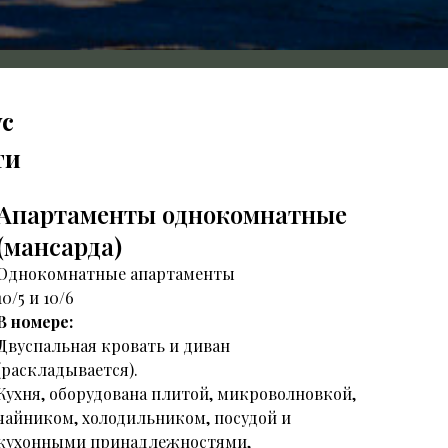
с
ти
Апартаменты однокомнатные
(мансарда)
Однокомнатные апартаменты
10/5 и 10/6
В номере:
Двуспальная кровать и диван
(раскладывается).
Кухня, оборудована плитой, микроволновкой,
чайником, холодильником, посудой и
кухонными принадлежностями,