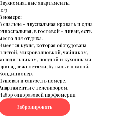
Двухкомнатные апартаменты
10/3
В номере:
В спальне - двуспальная кровать и одна
односпальная, в гостевой - диван, есть
место для отдыха.
Имеется кухня, которая оборудована
плитой, микроволновкой, чайником,
холодильником, посудой и кухонными
принадлежностями,
бутыль с помпой
.
Кондиционер.
Душевая и санузел в номере.
Апартаменты с телевизором.
Набор одноразовой парфюмерии.
Забронировать