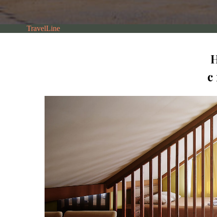
TravelLine
с